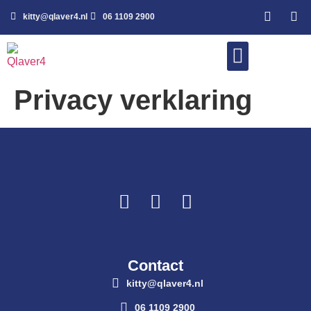
kitty@qlaver4.nl
06 1109 2900
Privacy verklaring
WERK MET MIJ
Contact
kitty@qlaver4.nl
06 1109 2900