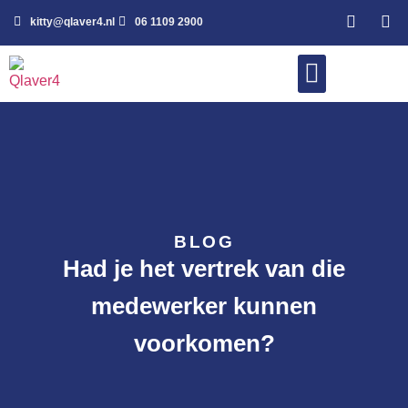
kitty@qlaver4.nl
06 1109 2900
WERK MET MIJ
BLOG
Had je het vertrek van die
medewerker kunnen
voorkomen?