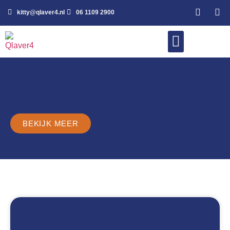
kitty@qlaver4.nl
06 1109 2900
WERK MET MIJ
BEKIJK MEER